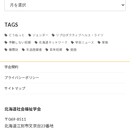
TAGS
どうねっと
ジェンダー
リプロダクティブヘルス・ライツ
予期しない妊娠
北海道ネットワーク
学会ニュース
家族
機関誌
生活困窮者
若年妊娠
貧困
学会規約
プライバシーポリシー
サイトマップ
北海道社会福祉学会
〒069-8511
北海道江別市⽂京台23番地