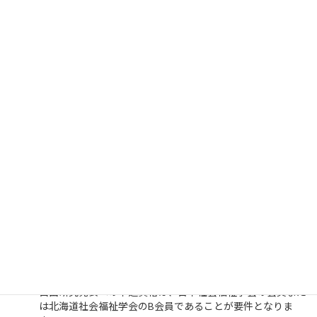
参加申し込み：2026年
2月20日（金）24時まで
【延長中】
2026年2月22日（日）17時まで
参加 費：無料
非対面でのご参加の場合：シンポジウムはZoomミーティン
グを使用します。パソコン、スマートフォン、タブレット等
でご参加可能です。事前にZoomアプリをインストールいた
だいておりますと参加がスムーズになります（Webブラウ
ザからの参加も可能です）。お申し込み後、前日までに参加
者へURLをメールにてお送りいたします。当日はそちらより
アクセスしてご参加ください。
お問い合わせは研究担当の松岡までご連絡ください。（メー
ル：y-matsuoka@hokusei.ac.jp)
非対面の参加の場合は、オンラインシステムの関係上、状況
により参加数を制限させていただく場合がございます。
〇自由研究発表申込
自由研究発表への申込資格は、日本社会福祉学会の会員また
は北海道社会福祉学会のB会員であることが要件となりま