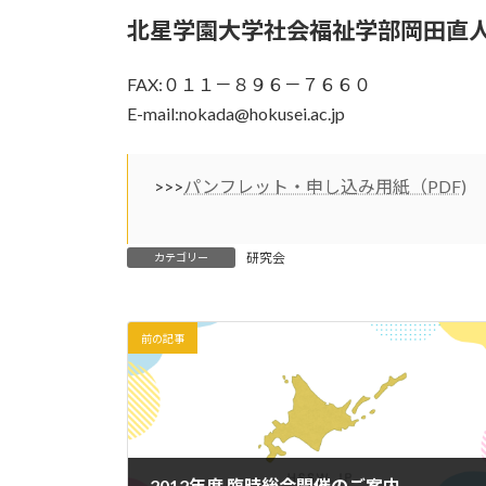
北星学園大学社会福祉学部岡田直
FAX:０１１－８９６－７６６０
E-mail:nokada@hokusei.ac.jp
>>>
パンフレット・申し込み用紙（PDF)
研究会
カテゴリー
前の記事
2012年度 臨時総会開催のご案内