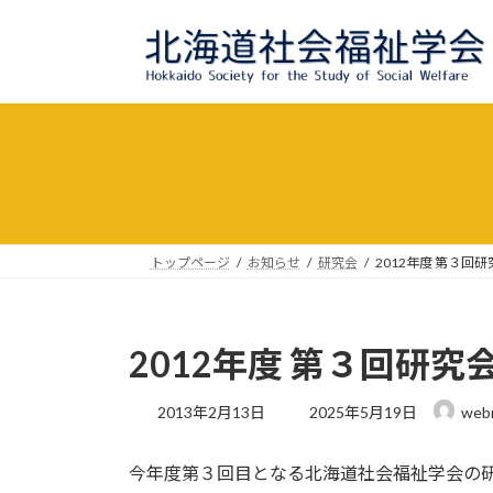
コ
ナ
ン
ビ
テ
ゲ
ン
ー
ツ
シ
へ
ョ
ス
ン
キ
に
ッ
移
プ
動
トップページ
お知らせ
研究会
2012年度 第３回
2012年度 第３回研究
最
2013年2月13日
2025年5月19日
web
終
更
今年度第３回目となる北海道社会福祉学会の
新