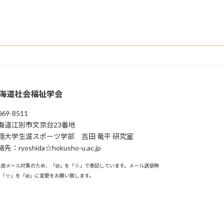
海道社会福祉学会
69-8511
海道江別市⽂京台23番地
翔⼤学⽣涯スポーツ学部 吉⽥ ⻯平 研究室
先：ryoshida☆hokusho-u.ac.jp
迷惑メール対策のため、「@」を「☆」で表記しています。メール送信時
、「☆」を「@」に変更をお願い致します。