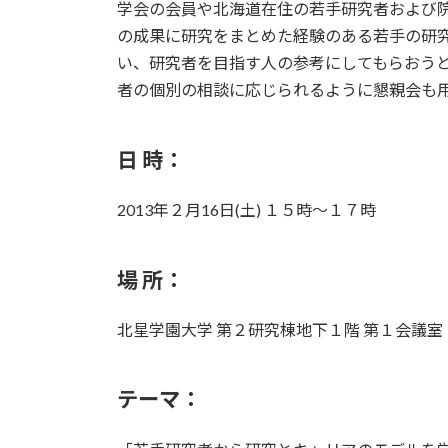
日
学会の会員や北海道在住の若手研究者および
時
の成果に研究をまとめた経験のある若手の研
:
い、研究者を目指す人の参考にしてもらおう
者の個別の相談に応じられるように懇親会も
日 時：
2013年２月16日(土) １５時～１７時
場 所：
北星学園大学 第２研究棟地下１階 第１会議室
テーマ：