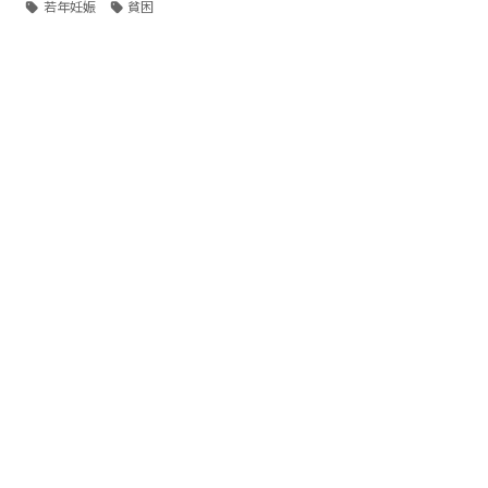
若年妊娠
貧困