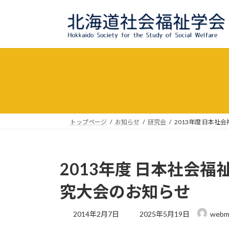
コ
ナ
ン
ビ
テ
ゲ
ン
ー
ツ
シ
へ
ョ
ス
ン
キ
に
ッ
移
プ
動
トップページ
お知らせ
研究会
2013年度 日本
2013年度 日本社会
究大会のお知らせ
最
2014年2月7日
2025年5月19日
webm
終