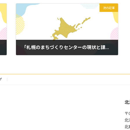
次の記事
「札幌のまちづくりセンターの現状と課題」講座について
2014年2月21日
プ
北
〒0
北
北