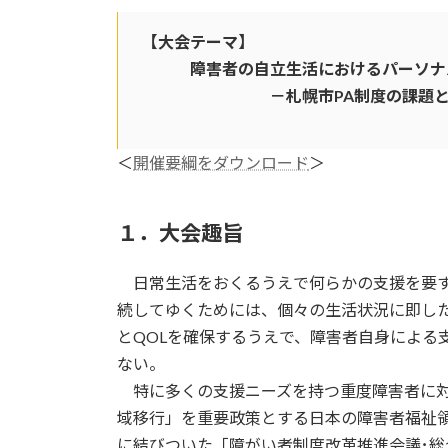
更
新
【大会テーマ】
日
時
障害者の自立生活におけるパーソナル
:
－札幌市PA制度の課題と可
＜
開催要綱をダウンロード
＞
１．大会趣旨
日常生活をおくるうえで何らかの支援を要す
続してゆくためには、個々の生活状況に即し
とQOLを確保するうえで、障害者自身による
ない。
特に多くの支援ニーズを持つ重度障害者に対
域移行」を重要政策とする日本の障害者福祉
に結びついた「障がい者制度改革推進会議･総