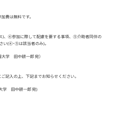
参加費は無料です。
ス)、④参加に際して配慮を要する事項、⑤介助者同伴の
い(④･⑤は該当者のみ)。
北星学園大学 田中耕一郎 宛）
にご記入の上、下記までお知らせください。
園大学 田中耕一郎 宛)