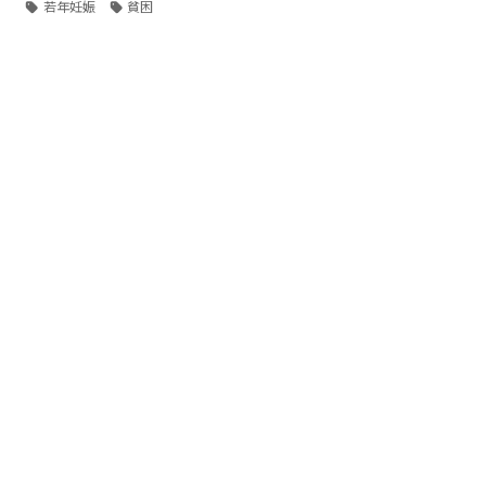
若年妊娠
貧困