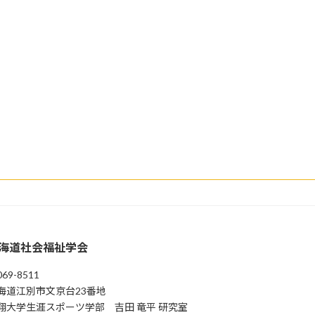
海道社会福祉学会
69-8511
海道江別市⽂京台23番地
翔⼤学⽣涯スポーツ学部 吉⽥ ⻯平 研究室