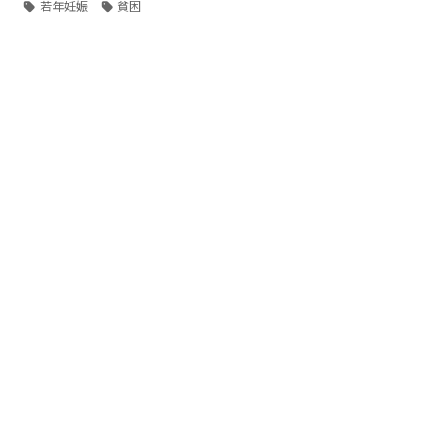
若年妊娠
貧困