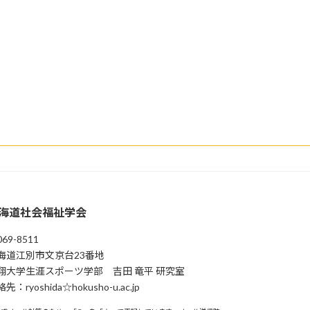
海道社会福祉学会
69-8511
海道江別市⽂京台23番地
翔⼤学⽣涯スポーツ学部 吉⽥ ⻯平 研究室
先：ryoshida☆hokusho-u.ac.jp