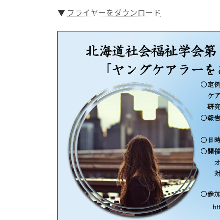
更
▼
フライヤーをダウンロード
新
日
時
: