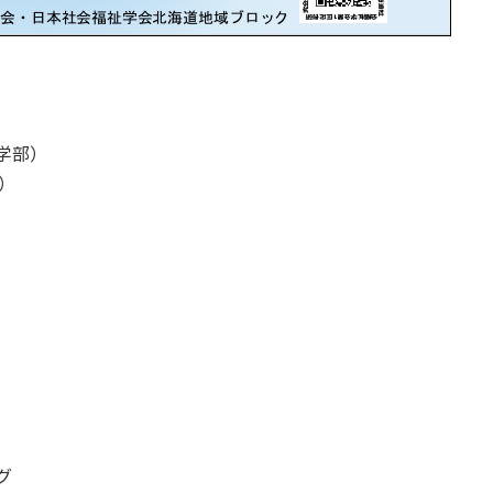
学部）
）
グ