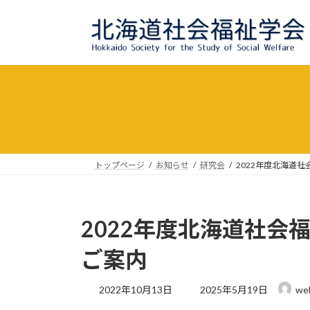
コ
ナ
ン
ビ
テ
ゲ
ン
ー
ツ
シ
へ
ョ
ス
ン
キ
に
ッ
移
プ
動
トップページ
お知らせ
研究会
2022年度北海道社
2022年度北海道社会福
ご案内
最
2022年10月13日
2025年5月19日
we
終