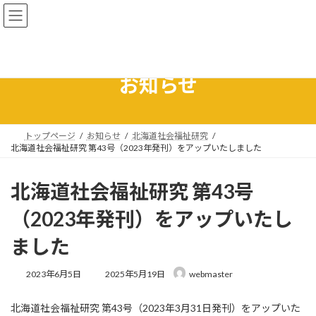
コ
ナ
ン
ビ
テ
ゲ
ン
ー
ツ
シ
へ
ョ
お知らせ
ス
ン
キ
に
ッ
移
プ
動
トップページ
お知らせ
北海道社会福祉研究
北海道社会福祉研究 第43号（2023年発刊）をアップいたしました
北海道社会福祉研究 第43号
（2023年発刊）をアップいたし
ました
最
2023年6月5日
2025年5月19日
webmaster
終
更
北海道社会福祉研究 第43号（2023年3月31日発刊）をアップいた
新