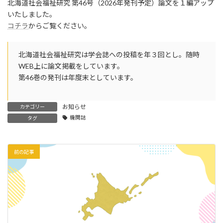
北海道社会福祉研究 第46号（2026年発刊予定）論文を１編アップ
新
日
いたしました。
時
コチラ
からご覧ください。
:
北海道社会福祉研究は学会誌への投稿を年３回とし。随時
WEB上に論文掲載をしています。
第46巻の発刊は年度末としています。
お知らせ
カテゴリー
機関誌
タグ
前の記事