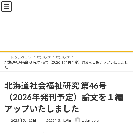
コ
ナ
ン
ビ
テ
ゲ
ン
ー
ツ
シ
へ
ョ
お知らせ
ス
ン
キ
に
ッ
移
プ
動
トップページ
お知らせ
お知らせ
北海道社会福祉研究 第46号（2026年発刊予定）論文を１編アップいたしまし
た
北海道社会福祉研究 第46号
（2026年発刊予定）論文を１編
アップいたしました
最
2025年5月12日
2025年5月19日
webmaster
終
更