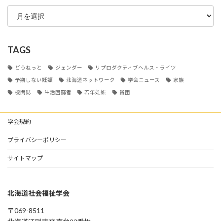
ARCHIVE
TAGS
どうねっと
ジェンダー
リプロダクティブヘルス・ライツ
予期しない妊娠
北海道ネットワーク
学会ニュース
家族
機関誌
生活困窮者
若年妊娠
貧困
学会規約
プライバシーポリシー
サイトマップ
北海道社会福祉学会
〒069-8511