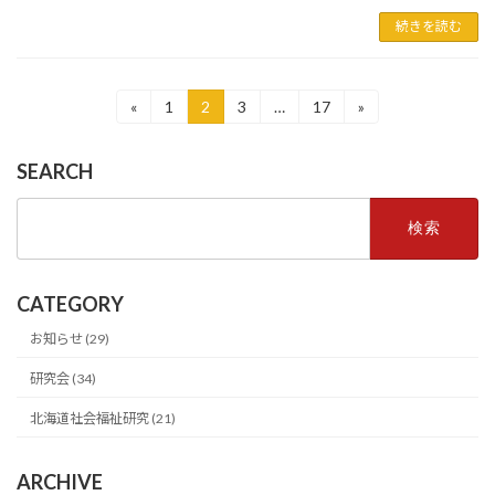
続きを読む
投
«
1
2
3
…
17
»
固
固
固
固
定
定
定
定
稿
ペ
ペ
ペ
ペ
SEARCH
ー
ー
ー
ー
の
ジ
ジ
ジ
ジ
検
ペ
索:
ー
ジ
CATEGORY
送
お知らせ (29)
り
研究会 (34)
北海道社会福祉研究 (21)
ARCHIVE