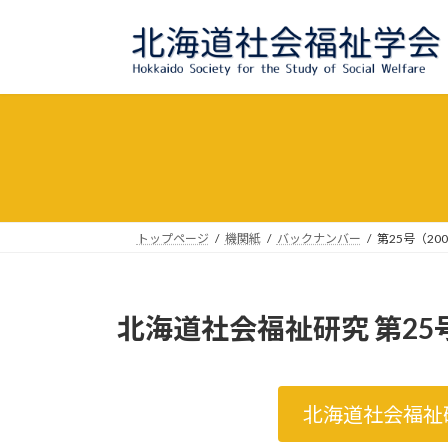
コ
ナ
ン
ビ
テ
ゲ
ン
ー
ツ
シ
へ
ョ
ス
ン
キ
に
ッ
移
プ
動
トップページ
機関紙
バックナンバー
第25号（20
北海道社会福祉研究 第25
北海道社会福祉