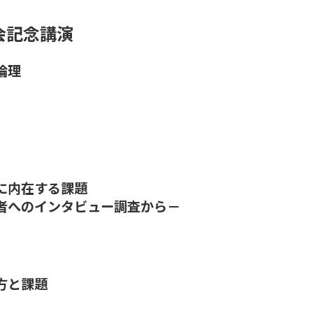
会記念講演
倫理
に内在する課題
者へのインタビュー調査から－
方と課題