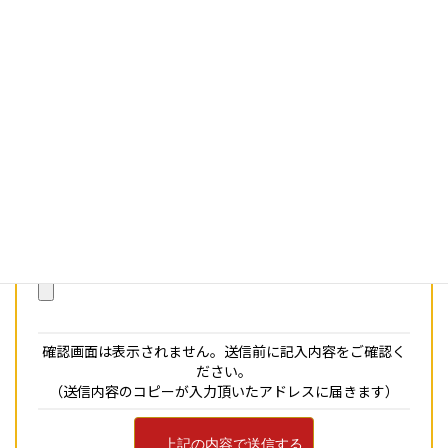
投稿種類
必須
論文
調査報告
実践報告
資料解題
タイトル
必須
原稿添付（全ての原稿を1つのPDFにして添付す
必須
ること）
確認画面は表示されません。送信前に記入内容をご確認く
ださい。
（送信内容のコピーが入力頂いたアドレスに届きます）