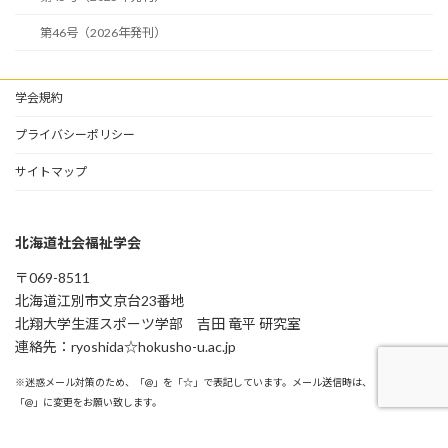
第46号（2026年発刊）
学会規約
プライバシーポリシー
サイトマップ
北海道社会福祉学会
〒069-8511
北海道江別市⽂京台23番地
北翔⼤学⽣涯スポーツ学部 吉⽥ ⻯平 研究室
連絡先：ryoshida☆hokusho-u.ac.jp
※迷惑メール対策のため、「@」を「☆」で表記しています。メール送信時は、「☆」を
「@」に変更をお願い致します。